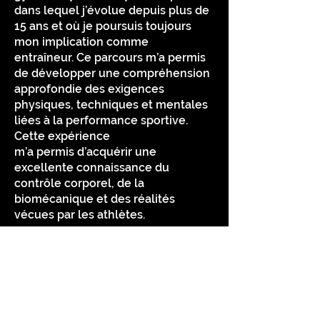
dans lequel j’évolue depuis plus de
15 ans et où je poursuis toujours
mon implication comme
entraîneur. Ce parcours m’a permis
de développer une compréhension
approfondie des exigences
physiques, techniques et mentales
liées à la performance sportive.
Cette expérience
m’a permis d’acquérir une
excellente connaissance du
contrôle corporel, de la
biomécanique et des réalités
vécues par les athlètes.
Mon approche repose sur l’écoute,
la collaboration et l’élaboration de
plans de traitement personnalisés,
visant non seulement la guérison,
mais également l’amélioration