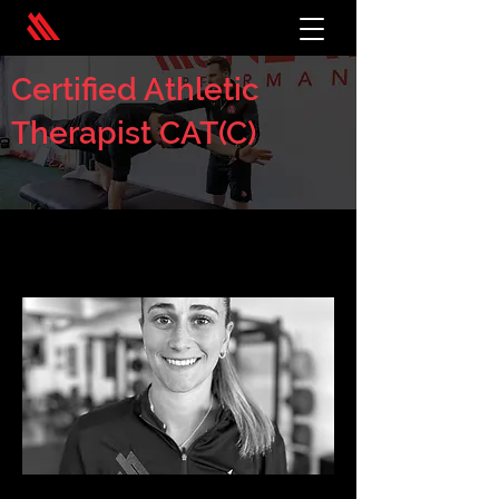
Certified Athletic
Therapist CAT(C)
< Back