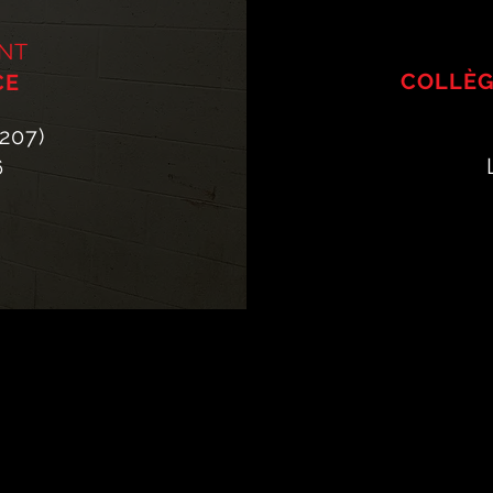
NT
COLLÈG
CE
 207)
6