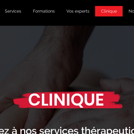
Services
Formations
Vos experts
Clinique
No
CLINIQUE
z à nos services thérapeuti