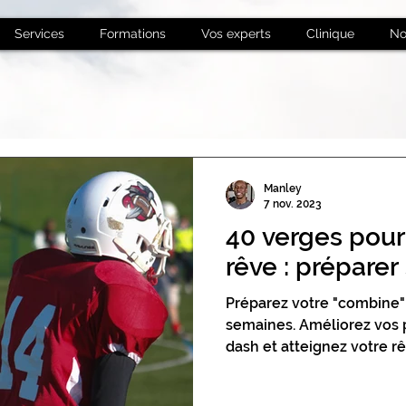
Services
Formations
Vos experts
Clinique
No
Manley
7 nov. 2023
40 verges pour
rêve : prépare
Préparez votre "combine"
semaines. Améliorez vos 
dash et atteignez votre rê