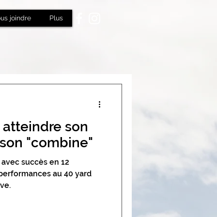
us joindre
Plus
 atteindre son
r son "combine"
 avec succès en 12
performances au 40 yard
ve.