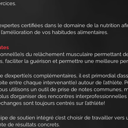
rcices.
expertes certifiées dans le domaine de la nutrition af
’amélioration de vos habitudes alimentaires.
utes
ionnel(le)s du relâchement musculaire permettant de
s, faciliter la guérison et permettre une meilleure p
e d’expert(e)s complémentaires, il est primordial d’as
te entre chaque intervenant(e) autour de l’athlète. Po
 nous utilisons un outil de prise de notes communes, m
plus d’organiser des rencontres interprofessionnelles 
échanges sont toujours centrés sur l’athlète!
e de soutien intégré c’est choisir de travailler vers 
nte de résultats concrets.