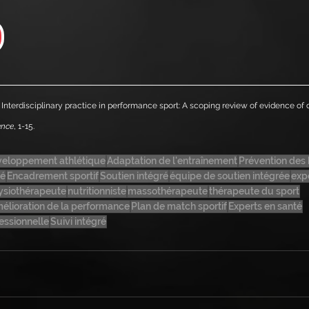
23). Interdisciplinary practice in performance sport: A scoping review of evidence of 
ence
, 1-15.
eloppement athlétique
Adaptation de l'entraînement
Prévention des
sé
Encadrement sportif
Soutien intégré
équipe de soutien intégrée
exp
ysiothérapeute
nutritionniste
massothérapeute
thérapeute du sport
élioration de la performance
Plan de match sportif
Experts en santé
essionnelle
Suivi intégré