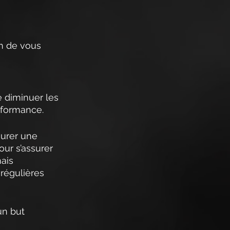
in de vous 
 diminuer les 
erformance.
surer une 
ur s’assurer 
ais 
régulières 
un but 