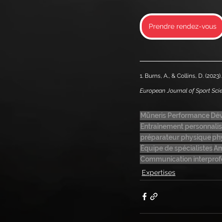
Prendre rendez-vous
1. Burns, A., & Collins, D. (20
European Journal of Sport Sci
Mūneris Performance
Dév
Entraînement personnali
préparateur physique
ph
Équipe de spécialistes
Am
Communication interprof
Expertises