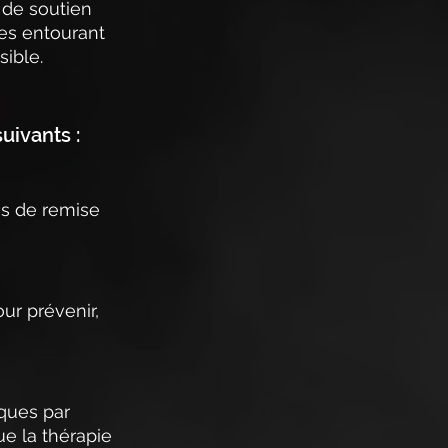
 de soutien 
es entourant 
sible.
uivants :
ns de remise 
ur prévenir, 
ques par 
ue la thérapie 