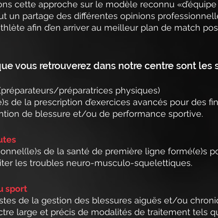
sons cette approche sur le modèle reconnu «d’équipe
ut un partage des différentes opinions professionnell
 athlète afin d’en arriver au meilleur plan de match pos
que vous retrouverez dans notre centre sont les s
(préparateurs/préparatrices physiques)
e)s de la prescription d’exercices avancés pour des fi
ntion de blessure et/ou de performance sportive.
utes
ionnel(le)s de la santé de première ligne formé(e)s po
aiter les troubles neuro-musculo-squelettiques.
u sport
istes de la gestion des blessures aiguës et/ou chroni
pectre large et précis de modalités de traitement tels q