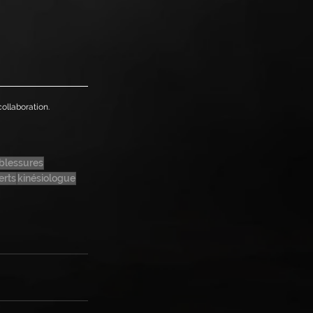
collaboration. 
 blessures
erts
kinésiologue